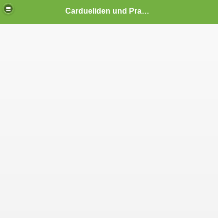
Cardueliden und Prachtfinken Vogelzucht Brütting
Mitarbeit
dschaft