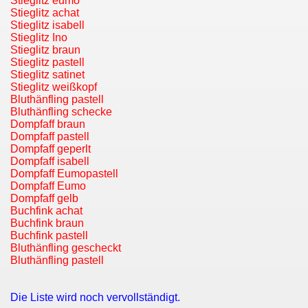
Stieglitz eumo
Stieglitz achat
Stieglitz isabell
che
Stieglitz Ino
Stieglitz braun
Stieglitz pastell
Stieglitz satinet
Stieglitz weißkopf
Bluthänfling pastell
Bluthänfling schecke
Dompfaff braun
Dompfaff pastell
Dompfaff geperlt
Dompfaff isabell
Dompfaff Eumopastell
Dompfaff Eumo
Dompfaff gelb
Buchfink achat
Buchfink braun
Buchfink pastell
Bluthänfling gescheckt
Bluthänfling pastell
Die Liste wird noch vervollständigt.