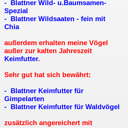
- Blattner Wild- u.Baumsamen-
Spezial
che
- Blattner Wildsaaten - fein mit
Chia
außerdem erhalten meine Vögel
außer zur kalten Jahreszeit
Keimfutter
.
Sehr gut hat sich bewährt:
- Blattner Keimfutter für
Gimpelarten
- Blattner Keimfutter für Waldvögel
zusätzlich angereichert mit