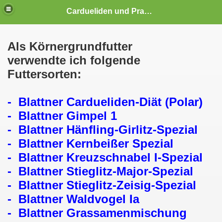
Cardueliden und Prachtfinken Vogelzucht Brütting
Als Körnergrundfutter
verwendte ich folgende
Futtersorten:
- Blattner Cardueliden-Diät (Polar)
- Blattner Gimpel 1
- Blattner Hänfling-Girlitz-Spezial
- Blattner Kernbeißer Spezial
- Blattner Kreuzschnabel I-Spezial
Mitarbeit
- Blattner Stieglitz-Major-Spezial
- Blattner Stieglitz-Zeisig-Spezial
- Blattner Waldvogel Ia
dschaft
- Blattner Grassamenmischung